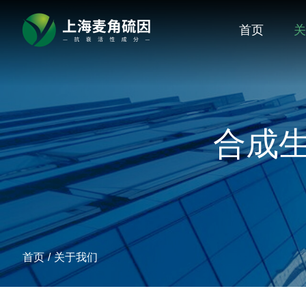
首页
关
合成
首页
/
关于我们