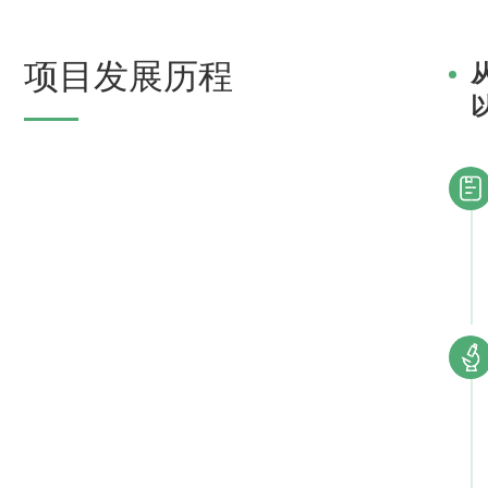
项目发展历程