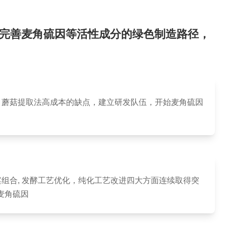
完善麦角硫因等活性成分的绿色制造路径，
、蘑菇提取法高成本的缺点，建立研发队伍，开始麦角硫因
组合, 发酵工艺优化，纯化工艺改进四大方面连续取得突
麦角硫因