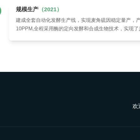
规模生产
（2021）
建成全套自动化发酵生产线，实现麦角硫因稳定量产，产品质
10PPM,全程采用酶的定向发酵和合成生物技术，实现
欢