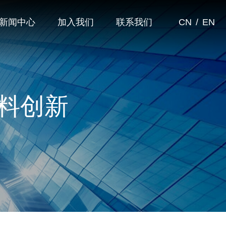
新闻中心
加入我们
联系我们
CN
/
EN
料创新