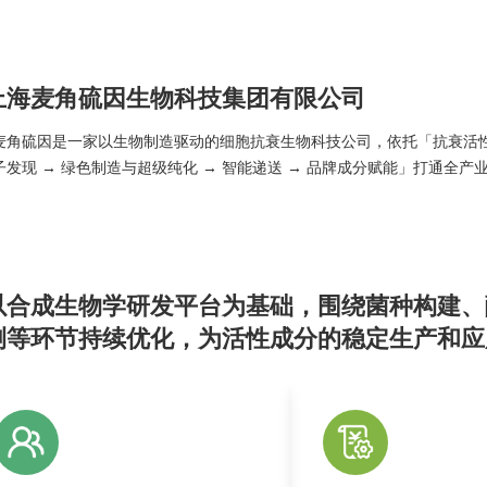
上海麦角硫因生物科技集团有限公司
麦角硫因是一家以生物制造驱动的细胞抗衰生物科技公司，依托「抗衰活性
子发现 → 绿色制造与超级纯化 → 智能递送 → 品牌成分赋能」打通全
以合成生物学研发平台为基础，围绕菌种构建、
测等环节持续优化，为活性成分的稳定生产和应